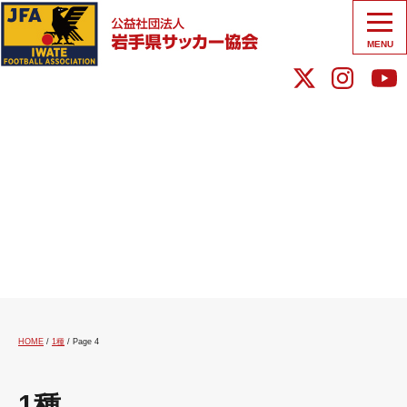
MENU
HOME
/
1種
/
Page 4
1種