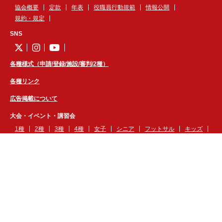
協会概要
定款
年表
役職員行動規範
情報公開
規約・規定
SNS
各種様式（申請/登録/施設/審判/2種）
各種リンク
広告掲載について
大会・イベント・講習会
1種
2種
3種
4種
女子
シニア
フットサル
キッズ
審判
技術
本部
医学
各地区
企画
岩手県フットボールセンター
お知らせ
FBCカレンダー
予約
規定
利用時のお願い
利用調整内規
管理者用ページ