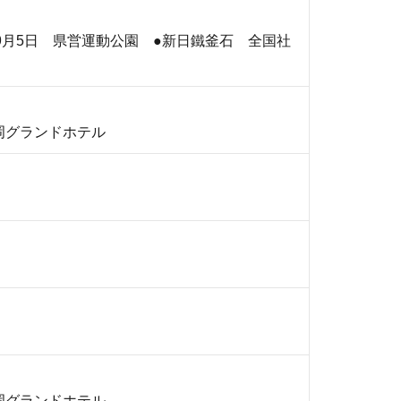
9月5日 県営運動公園 ●新日鐵釜石 全国社
岡グランドホテル
岡グランドホテル