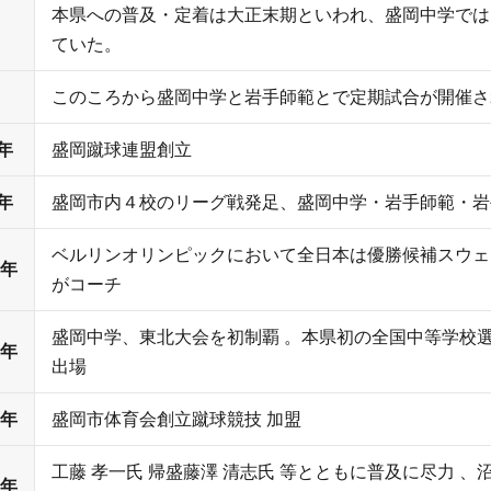
本県への普及・定着は大正末期といわれ、盛岡中学では
ていた。
このころから盛岡中学と岩手師範とで定期試合が開催さ
年
盛岡蹴球連盟創立
年
盛岡市内４校のリーグ戦発足、盛岡中学・岩手師範・岩
ベルリンオリンピックにおいて全日本は優勝候補スウェ
1年
がコーチ
盛岡中学、東北大会を初制覇 。本県初の全国中等学校
2年
出場
1年
盛岡市体育会創立蹴球競技 加盟
工藤 孝一氏 帰盛藤澤 清志氏 等とともに普及に尽力 、沼
3年