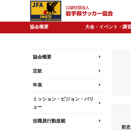
協会概要
大会・イベント・講
協会概要
定款
年表
ミッション・ビジョン・バリ
ュー
役職員行動規範
前史