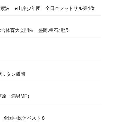
.紫波 ●山岸少年団 全日本フットサル第4位
合体育大会開催 盛岡.雫石.滝沢
ポリタン盛岡
小笠原 満男MF）
中 全国中総体ベスト８