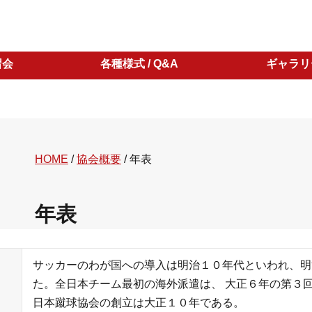
習会
各種様式 / Q&A
ギャラリ
HOME
/
協会概要
/
年表
年表
サッカーのわが国への導入は明治１０年代といわれ、明
た。全日本チーム最初の海外派遣は、 大正６年の第３
日本蹴球協会の創立は大正１０年である。