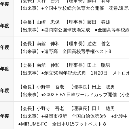
【会長】大谷 勝男 【理事長】藤田 春雄
0年度
【出来事】●全国中学校総合体育大会開催 花巻.遠野
【会長】山崎 忠保 【理事長】藤田 春雄
1年度
【出来事】●盛岡南公園球技場完成 ●全国高等学校総
【会長】南舘 伸和 【理事長】遊佐 哲之
2年度
【出来事】●遠野高 全国高校選手権ベスト8
【会長】南舘 伸和 【理事長】田上 聰男
3年度
【出来事】●創立50周年記念式典 1月20日 メトロ
【会長】小野寺 吾老 【理事長】田上 聰男
4年度
【出来事】●2002 FIFA 日韓ワールドカップ開催（
【会長】小野寺 吾老 【理事長】田上 聰男
5年度
【出来事】●盛岡市役所 全国自治体第3位 ●北陵
●MIRUME-FC 全日本U15フットベスト８