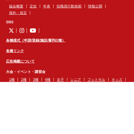
協会概要
定款
年表
役職員行動規範
情報公開
規約・規定
SNS
各種様式（申請/登録/施設/審判/2種）
各種リンク
広告掲載について
大会・イベント・講習会
1種
2種
3種
4種
女子
シニア
フットサル
キッズ
審判
技術
本部
医学
各地区
企画
岩手県フットボールセンター
お知らせ
FBCカレンダー
予約
規定
利用時のお願い
利用調整内規
管理者用ページ