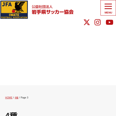
MENU
HOME
/
4種
/
Page 3
4種