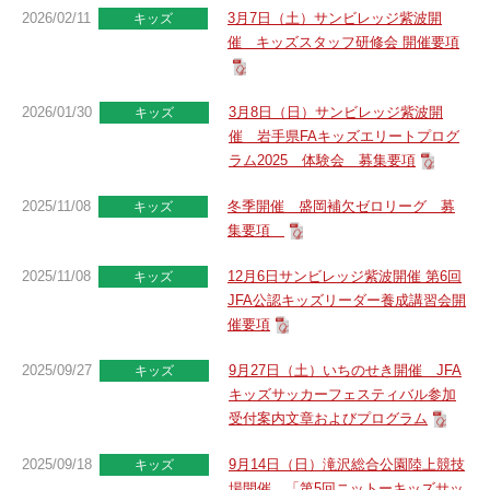
2026/02/11
3月7日（土）サンビレッジ紫波開
キッズ
催 キッズスタッフ研修会 開催要項
2026/01/30
3月8日（日）サンビレッジ紫波開
キッズ
催 岩手県FAキッズエリートプログ
ラム2025 体験会 募集要項
2025/11/08
冬季開催 盛岡補欠ゼロリーグ 募
キッズ
集要項
2025/11/08
12月6日サンビレッジ紫波開催 第6回
キッズ
JFA公認キッズリーダー養成講習会開
催要項
2025/09/27
9月27日（土）いちのせき開催 JFA
キッズ
キッズサッカーフェスティバル参加
受付案内文章およびプログラム
2025/09/18
9月14日（日）滝沢総合公園陸上競技
キッズ
場開催 「第5回ニットーキッズサッ