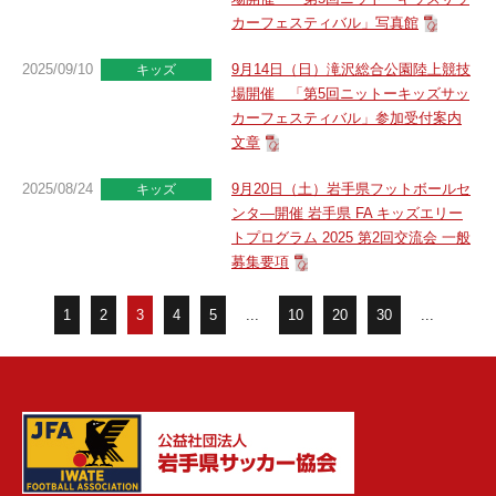
カーフェスティバル」写真館
2025/09/10
9月14日（日）滝沢総合公園陸上競技
キッズ
場開催 「第5回ニットーキッズサッ
カーフェスティバル」参加受付案内
文章
2025/08/24
9月20日（土）岩手県フットボールセ
キッズ
ンタ―開催 岩手県 FA キッズエリー
トプログラム 2025 第2回交流会 一般
募集要項
1
2
3
4
5
...
10
20
30
...