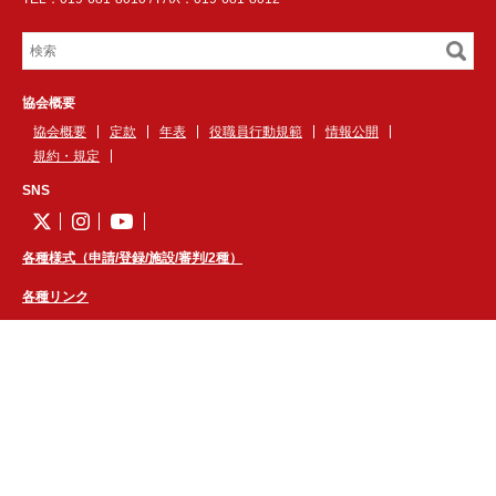
協会概要
協会概要
定款
年表
役職員行動規範
情報公開
規約・規定
SNS
各種様式（申請/登録/施設/審判/2種）
各種リンク
広告掲載について
大会・イベント・講習会
1種
2種
3種
4種
女子
シニア
フットサル
キッズ
審判
技術
本部
医学
各地区
企画
岩手県フットボールセンター
お知らせ
FBCカレンダー
予約
規定
利用時のお願い