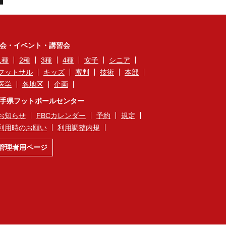
会・イベント・講習会
1種
2種
3種
4種
女子
シニア
フットサル
キッズ
審判
技術
本部
医学
各地区
企画
手県フットボールセンター
お知らせ
FBCカレンダー
予約
規定
利用時のお願い
利用調整内規
管理者用ページ