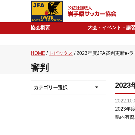
協会概要
大会・イベント・講
HOME
/
トピックス
/
2023年度JFA審判更新e
審判
202
カテゴリー選択
2022.10.
2023
県内有資