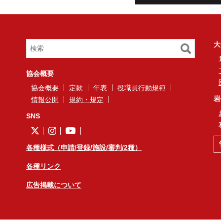
大
協会概要
協会概要
定款
年表
役職員行動規範
岩
情報公開
規約・規定
SNS
各種様式（申請/登録/施設/審判/2種）
各種リンク
広告掲載について