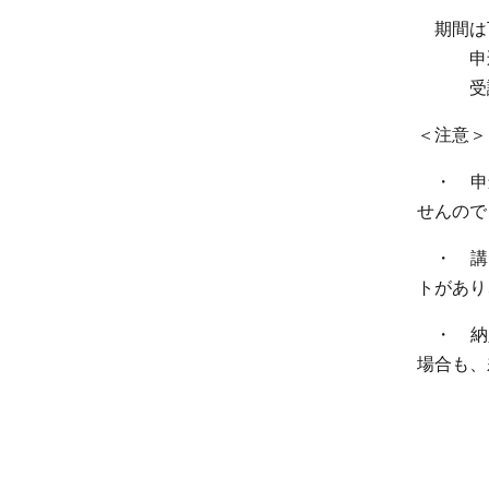
期間は
申込期間 
受講期間 
＜注意
・ 申
せんので
・ 講
トがあり
・ 納
場合も、