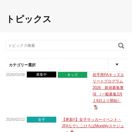
トピックス
カテゴリー選択
2026/03/08
募集中
岩手県FAキッズエ
キッズ
リートプログラム
2026 新規募集要
項 （一般募集3月
１6日より開始）
2026/02/22
【更新!!】女子サッカーイベント・
女子
JFAなでしこひろばMonthlyスケジュ