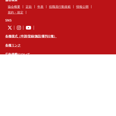
協会概要
協会概要
定款
年表
役職員行動規範
情報公開
規約・規定
SNS
各種様式（申請/登録/施設/審判/2種）
各種リンク
広告掲載について
大会・イベント・講習会
1種
2種
3種
4種
女子
シニア
フットサル
キッズ
審判
技術
本部
医学
各地区
企画
岩手県フットボールセンター
お知らせ
FBCカレンダー
予約
規定
利用時のお願い
利用調整内規
管理者用ページ