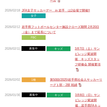
ール
2026/02/18
JFA女子サッカーデー in 岩手 は2会場で開催!!
女子
2026/02/12
岩手県フットボールセンター施設クローズ期間 2月20日
（金）まで延長について
FBC
2026/02/11
募集中
3月7日（土）サン
キッズ
ビレッジ紫波開
催 キッズスタッ
フ研修会 開催要項
2026/02/02
第50回(2025)岩手県社会人サッカーリ
1種
ーグ１部・2部 戦績
2026/01/30
募集中
3月8日（日）サン
キッズ
ビレッジ紫波開
催 岩手県FAキッ