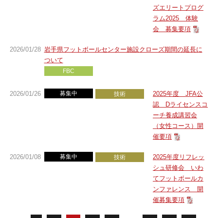
ズエリートプログ
ラム2025 体験
会 募集要項
2026/01/28
岩手県フットボールセンター施設クローズ期間の延長に
ついて
FBC
2026/01/26
募集中
2025年度 JFA公
技術
認 Dライセンスコ
ーチ養成講習会
（女性コース）開
催要項
2026/01/08
募集中
2025年度リフレッ
技術
シュ研修会 いわ
てフットボールカ
ンファレンス 開
催募集要項