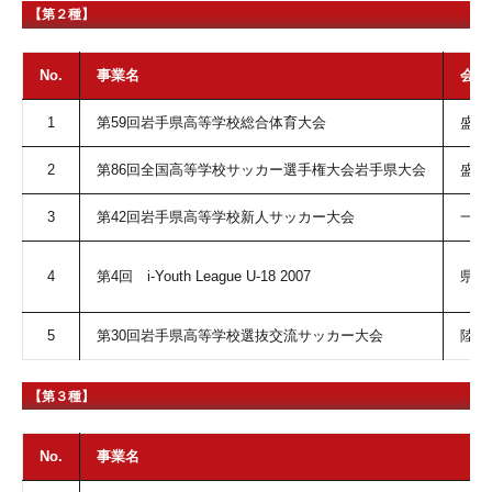
【第２種】
No.
事業名
会場
1
第59回岩手県高等学校総合体育大会
盛岡
2
第86回全国高等学校サッカー選手権大会岩手県大会
盛
3
第42回岩手県高等学校新人サッカー大会
一関
4
第4回 i-Youth League U-18 2007
県内
5
第30回岩手県高等学校選抜交流サッカー大会
陸前
【第３種】
No.
事業名