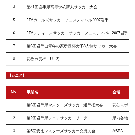
4
第41回岩手県高等学校新人サッカー大会
5
JFAガールズサッカーフェスティバル2007岩手
6
JFAレディースサッカーサッカーフェスティバル2007岩手
7
第6回岩手山青年の家所長杯女子8人制サッカー大会
8
花巻市長杯（U-13)
【シニア】
No.
事業名
会場
1
第6回岩手県マスターズサッカー選手権大会
花巻ス
2
第2回岩手県シニアサッカーリーグ
県内
3
第5回安比マスターズサッカー交流大会
ASPA