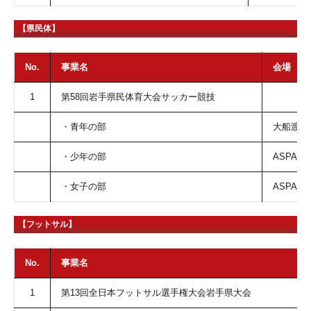
【県民体】
No.
事業名
会場
1
第58回岩手県民体育大会サッカー競技
・青年の部
大
・少年の部
ASPA
・女子の部
ASPA
【フットサル】
No.
事業名
1
第13回全日本フットサル選手権大会岩手県大会